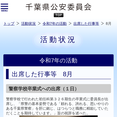
本
文
へ
ス
キ
ッ
プ
し
ま
す
トップ
活動状況
令和7年の活動
出席した行事等
8月
活動状況
令和7年の活動
出席した行事等 8月
警察学校卒業式への出席（１日）
警察学校で行われた初任科第３２６期生の卒業式に委員長が出
席し、「県警の基本姿勢である「頼れる、誇れる、思いやりの
ある千葉県警察」を肝に銘じ、はつらつと職務に精励していた
だくことを期待しています。」旨の祝辞を述べた。