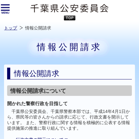
本
文
へ
ス
キ
ッ
プ
し
ま
す
トップ
情報公開請求
情報公開請求
情報公開請求
情報公開請求について
開かれた警察行政を目指して
千葉県公安委員会、千葉県警察本部では、平成14年4月1日か
ら、県民等の皆さんからの請求に応じて、行政文書を開示して
います。 また、警察行政に関する情報を積極的に公表する情報
提供施策の推進に取り組んでいます。