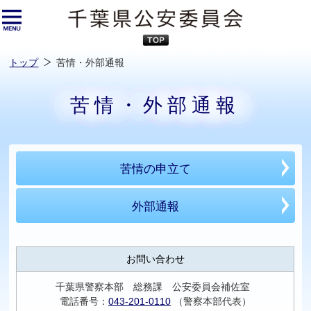
本
文
へ
ス
キ
ッ
プ
し
ま
す
トップ
苦情・外部通報
苦情・外部通報
苦情の申立て
外部通報
お問い合わせ
千葉県警察本部 総務課 公安委員会補佐室
電話番号：
043-201-0110
（警察本部代表）