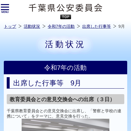
本
文
へ
ス
キ
ッ
プ
し
ま
す
トップ
活動状況
令和7年の活動
出席した行事等
9月
活動状況
令和7年の活動
出席した行事等 9月
教育委員会との意見交換会への出席（３日）
千葉県教育委員会との意見交換会に出席し、「警察と学校の連
携について」をテーマに、意見交換を行った。