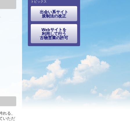
トピックス
出会い系サイト
。
規制法の改正
Webサイトを
利用して行う
古物営業の許可
誇れる、
ていただ