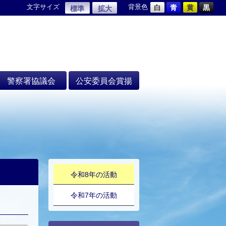
文字サイズ
背景色
白
青
黄
黒
標準
拡大
警察署協議会
公安委員会賞揚
令和8年の活動
令和7年の活動