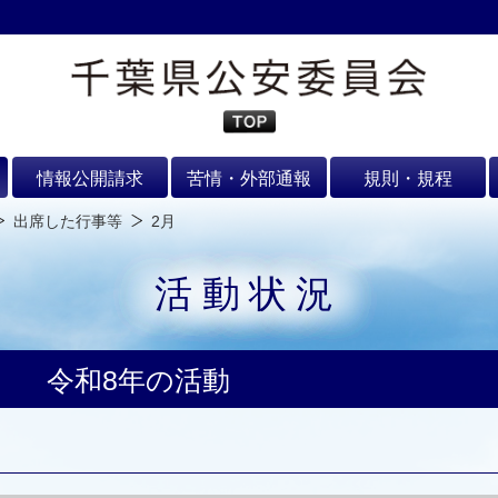
情報公開請求
苦情・外部通報
規則・規程
出席した行事等
2月
活動状況
令和8年の活動