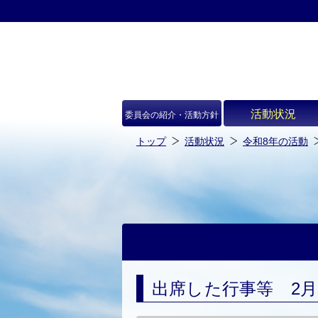
本
文
へ
ス
キ
ッ
プ
し
ま
す
活動状況
委員会の紹介・活動方針
トップ
活動状況
令和8年の活動
出席した行事等 2月