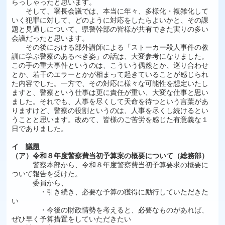
らっしゃったと思います。
そして、署長会議では、本当に年々、多様化・複雑化して
いく犯罪に対して、どのように対応をしたらよいかと、その課
題と見通しについて、県警幹部の皆様が共有できた実りの多い
会議だったと思います。
その後における部外講師による「ストーカー殺人事件の教
訓に学ぶ警察のあるべき姿」の話は、大変参考になりました。
この手の重大事件というのは、こういう偶然とか、巡り合わせ
とか、若干のエラーとかが相まって起きていることが感じられ
た内容でした。一方で、その対応に様々な可能性を想定いたし
ますと、警察という仕事は更に責任が重い、大変な仕事と思い
ました。それでも、人事を尽くして天命を待つという言葉があ
りますけど、警察の役割というのは、人事を尽くし続けるとい
うことと思います。改めて、皆様のご苦労を感じた有意義な１
日でありました。
イ 議題
（ア）令和８年度警察費当初予算案の概要について（総務部）
警察本部から、令和８年度警察費当初予算要求の概要に
ついて報告を受けた。
委員から、
・引き続き、必要な予算の獲得に励行していただきた
い
・今後の財政情勢を考えると、必要なものがあれば、
ぜひ早く予算措置をしていただきたい