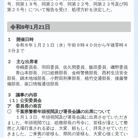
号、同第１９号、同第２０号、同第２２号、同第２３号及び同
第２５号）について報告を受け、処理方針を決定した。
令和8年1月21日
１ 開催日時
令和８年１月２１日（水）午前９時４０分から午後零時４
３分まで
２ 主な出席者
寺嶋委員長、羽田委員、佐久間委員、飯田委員、磯野委員
青山本部長、川口総務部長、金柿警務部長、西村生活安全
部長、鏑木地域部長、小野田刑事部長、植竹交通部長、後藤警
備部長、坂口情報通信部長
３ 議事の内容
（１）公安委員会
ア
委員長の発言
〇 千葉県警察年頭視閲及び署長会議の出席について
１月１３日、年頭視閲及び署長会議に出席させていただき
ました。年頭視閲では、総務部長の号令に、皆様が凜として整
然と入場行進される姿は、大変、頼もしく、拝見させていただ
きました。ご来賓の皆様も、県民の皆様も、大変心強く見てい