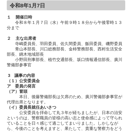
令和8年1月7日
１ 開催日時
令和８年１月７日（水）午前９時１８分から午後零時１３
分まで
２ 主な出席者
寺嶋委員長、羽田委員、佐久間委員、飯田委員、磯野委員
青山本部長、川口総務部長、金柿警務部長、西村生活安全
部長、鏑木地域部長
小野田刑事部長、植竹交通部長、坂口情報通信部長、廣川
警備部参事官
3 議事の内容
（１）公安委員会
ア 委員の発言
（ア）冒頭
本日、後藤警備部長は欠席のため、廣川警備部参事官が
代理出席となります。
（イ）委員長就任あいさつ
公安委員を拝命して丸３年が経ちましたが、日本の治安
というのは、警察職員の皆様の高い志と使命感によって守られ
ていることを日々感じて過ごしてまいりました。しかしなが
ら、今後のことを考えますと、果たして、貴重な警察力をどう