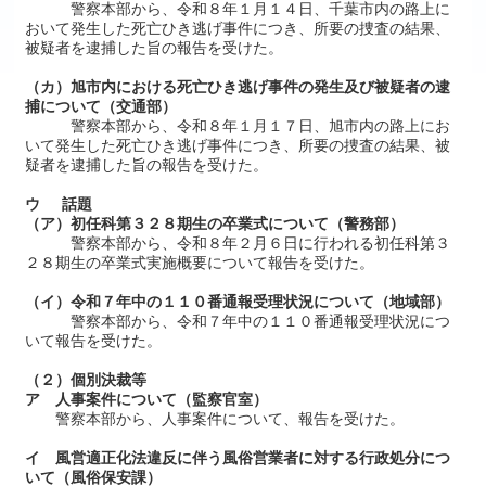
警察本部から、令和８年１月１４日、千葉市内の路上に
おいて発生した死亡ひき逃げ事件につき、所要の捜査の結果、
被疑者を逮捕した旨の報告を受けた。
（カ）旭市内における死亡ひき逃げ事件の発生及び被疑者の逮
捕について（交通部）
警察本部から、令和８年１月１７日、旭市内の路上にお
いて発生した死亡ひき逃げ事件につき、所要の捜査の結果、被
疑者を逮捕した旨の報告を受けた。
ウ 話題
（ア）初任科第３２８期生の卒業式について（警務部）
警察本部から、令和８年２月６日に行われる初任科第３
２８期生の卒業式実施概要について報告を受けた。
（イ）令和７年中の１１０番通報受理状況について（地域部）
警察本部から、令和７年中の１１０番通報受理状況につ
いて報告を受けた。
（２）個別決裁等
ア 人事案件について（監察官室）
警察本部から、人事案件について、報告を受けた。
イ 風営適正化法違反に伴う風俗営業者に対する行政処分につ
いて（風俗保安課）