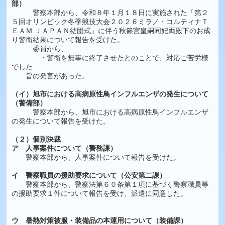
部）
警察本部から、令和８年１月１８日に実施された「第２
５回オリンピック冬季競技大会２０２６ミラノ・コルティナＴ
ＥＡＭ ＪＡＰＡＮ結団式」に伴う秋篠宮皇嗣同妃両殿下のお成
り警衛結果について報告を受けた。
委員から、
・警衛を無事に終了させたとのことで、対応ご苦労様
でした
旨の発言があった。
（イ）旭市における高病原性鳥インフルエンザの発生について
（警備部）
警察本部から、旭市における高病原性鳥インフルエンザ
の発生について報告を受けた。
（２）個別決裁
ア 人事案件について（警務課）
警察本部から、人事案件について報告を受けた。
イ 警察職員の援助要求について（公安第二課）
警察本部から、警察法第６０条第１項に基づく警察職員等
の援助要求１件について報告を受け、派遣に同意した。
ウ 暑熱対策被服・装備品の本運用について（装備課）