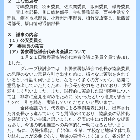
２ 主な出席者
寺嶋委員長、羽田委員、佐久間委員、飯田委員、磯野委員
青山本部長、川口総務部長、金柿警務部長、西村生活安全
部長、鏑木地域部長、小野田刑事部長、植竹交通部長、後藤警
備部長、坂口情報通信部長
３ 議事の内容
（１）公安委員会
ア 委員長の発言
（ア）警察署協議会代表者会議について
１月２１日警察署協議会代表者会議に委員全員で参加し
ました。
グループ検討会では、各警察署協議会の会長が協議委員
の忌憚のないご意見を引き出すために、様々なご苦労をされて
いるという話を伺いました。なるべく多くの方々から、活発に
意見を出していただくため、各会長が努力を されており、大変
頼もしく思いました。また、試行的に実施した諮問答申につい
ては、非常に意見を深めるために 良かったという意見が多かっ
たので、引き続き、実施していただきたいと思います。
全体会議では、代表者による事例発表に対し、出席され
た各会長から進んでいくつも質問が出ており、協議会の活性化
を確認でき良い会議と思いました。発表の中には具体的な提案
もあり、今後の取組推進への具体的な一助になると思いまし
た。 特に、啓発指導は、自治体、企業、学校など地域全体で取
り組むことが必要であり、地域の実情をよく知って、各分野で