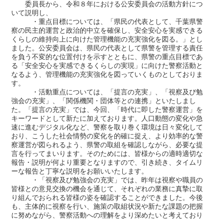
委員長から、令和８年における公安委員会の活動方針につ
いて説明し、
・重点目標については、「県民の代表として、千葉県警
察の民主的運営と政治的中立を確保し、安全安心を実感できる
くらしの維持向上に向けた管理機能の充実強化を図る。」とし
ました。公安委員会は、県民の代表として県警を管理する責任
を負う不変的な位置付けを示すとともに、県警の重点目標であ
る「安全安心を実感できるくらしの実現」に向けた警察活動と
なるよう、管理機能の充実強化を図っていくものとしておりま
す。
・活動重点については、「提言の充実」、「視察及び勉
強会の充実」、「関係機関・団体等との連携」といたしまし
た。「提言の充実」では、今回、「時代に即した警察運営」を
キーワードとして新たに加えております。人口動態の変化や急
速に進むデジタル化など、警察を取り巻く環境は日々変化して
おり、こうした社会情勢の変化を的確に捉え、より効率的な警
察運営が図られるよう、県警の取組を確認しながら、必要な提
言を行ってまいります。そのためには、皆様からの適時適切な
報告・説明が何より重要となりますので、引き続き、タイムリ
ーな報告と丁寧な説明をお願いいたします。
・「視察及び勉強会の充実」では、昨年は視察や職員の
皆様との意見交換の機会を通じて、それぞれの業務に真摯に取
り組んでおられる皆様の姿を確認することができました。今後
も、主体的に視察を行い、施策の取組状況や新たな課題の把握
に努めながら、警察活動への理解をより深めたいと考えており