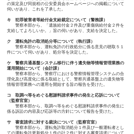
の策定及び同規程の公安委員会ホームページへの掲載について
伺いがあり、これを了承した。
キ 犯罪被害者等給付金支給裁定について（警務課）
警察本部から、「遺族給付金２件及び重傷病給付金２件を
支給してよろしいか。」旨の伺いがあり、支給を決定した。
ク 運転免許の取消処分等について（執行課）
警察本部から、運転免許の行政処分に係る意見の聴取５１
件について伺いがあり、処分等を決定した。
ケ 警察共通基盤システム移行に伴う遺失物等情報管理業務の
運用開始について（会計課）
警察本部から、警察庁における警察情報管理システムの合
理化及び高度化に係る取組として、警察共通基盤上の遺失物等
情報管理業務への運用を開始する旨の報告を受けた。
コ 取調べ等をめぐる慰謝料請求事件の発生と応訴について
（監察官室）
警察本部から、取調べ等をめぐる慰謝料請求事件の発生に
係る訴訟の内容及び応訴等の方針について報告を受けた。
サ 審査請求に対する裁決について（監察官室）
警察本部から、運転免許取消処分１件及び一般運転者とし
ての運転免許更新処分１件の計２件に対する審査請求について