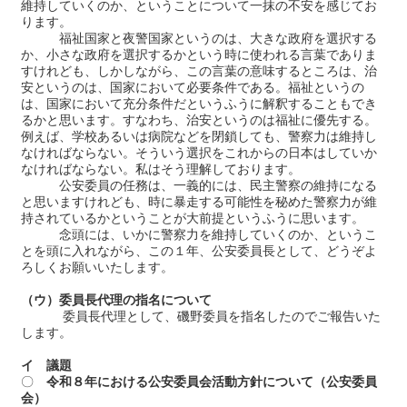
維持していくのか、ということについて一抹の不安を感じてお
ります。
福祉国家と夜警国家というのは、大きな政府を選択する
か、小さな政府を選択するかという時に使われる言葉でありま
すけれども、しかしながら、この言葉の意味するところは、治
安というのは、国家において必要条件である。福祉というの
は、国家において充分条件だというふうに解釈することもでき
るかと思います。すなわち、治安というのは福祉に優先する。
例えば、学校あるいは病院などを閉鎖しても、警察力は維持し
なければならない。そういう選択をこれからの日本はしていか
なければならない。私はそう理解しております。
公安委員の任務は、一義的には、民主警察の維持になる
と思いますけれども、時に暴走する可能性を秘めた警察力が維
持されているかということが大前提というふうに思います。
念頭には、いかに警察力を維持していくのか、というこ
とを頭に入れながら、この１年、公安委員長として、どうぞよ
ろしくお願いいたします。
（ウ）委員長代理の指名について
委員長代理として、磯野委員を指名したのでご報告いた
します。
イ 議題
〇
令和８年における公安委員会活動方針について（公安委員
会）