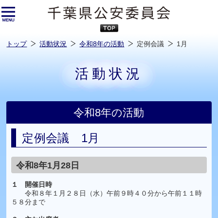
本
文
へ
ス
キ
ッ
プ
し
ま
す
トップ
活動状況
令和8年の活動
定例会議
1月
活動状況
令和8年の活動
定例会議 1月
令和8年1月28日
１ 開催日時​
令和８年１月２８日（水）午前９時４０分から午前１１時
５８分まで