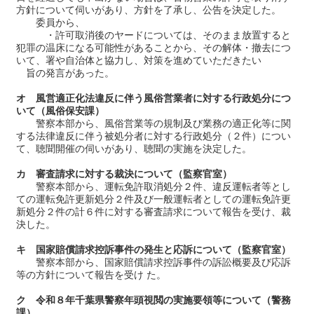
方針について伺いがあり、方針を了承し、公告を決定した。
委員から、
・許可取消後のヤードについては、そのまま放置すると
犯罪の温床になる可能性があることから、その解体・撤去につ
いて、署や自治体と協力し、対策を進めていただきたい
旨の発言があった。
オ 風営適正化法違反に伴う風俗営業者に対する行政処分につ
いて（風俗保安課）
警察本部から、風俗営業等の規制及び業務の適正化等に関
する法律違反に伴う被処分者に対する行政処分（２件）につい
て、聴聞開催の伺いがあり、聴聞の実施を決定した。
カ 審査請求に対する裁決について（監察官室）
警察本部から、運転免許取消処分２件、違反運転者等とし
ての運転免許更新処分２件及び一般運転者としての運転免許更
新処分２件の計６件に対する審査請求について報告を受け、裁
決した。
キ 国家賠償請求控訴事件の発生と応訴について（監察官室）
警察本部から、国家賠償請求控訴事件の訴訟概要及び応訴
等の方針について報告を受け た。
ク 令和８年千葉県警察年頭視閲の実施要領等について（警務
課）