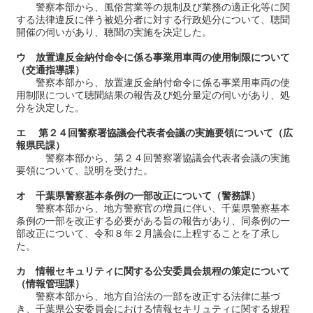
警察本部から、風俗営業等の規制及び業務の適正化等に関
する法律違反に伴う被処分者に対する行政処分について、聴聞
開催の伺いがあり、聴聞の実施を決定した。
ウ 放置違反金納付命令に係る事業用車両の使用制限について
（交通指導課）
警察本部から、放置違反金納付命令に係る事業用車両の使
用制限について聴聞結果の報告及び処分量定の伺いがあり、処
分を決定した。
エ 第２４回警察署協議会代表者会議の実施要領について（広
報県民課）
警察本部から、第２４回警察署協議会代表者会議の実施
要領について、説明を受けた。
オ 千葉県警察基本条例の一部改正について（警務課）
警察本部から、地方警察官の増員に伴い、千葉県警察基本
条例の一部を改正する必要がある旨の報告があり、同条例の一
部改正について、令和８年２月議会に上程することを了承し
た。
カ 情報セキュリティに関する公安委員会規程の策定について
（情報管理課）
警察本部から、地方自治法の一部を改正する法律に基づ
き、千葉県公安委員会における情報セキリュティに関する規程