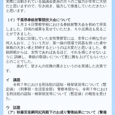
実際に活動されている協議会委員の方々のご協力が非常に大切
だと思いますので、引き続き、協力して推進していただきたい
と思います。
（イ）千葉県拳銃射撃競技大会について
１月２４日警察学校における拳銃射撃大会を初めて拝見
しました。日頃の成果を見せていただき、５０点満点も見るこ
とができました。
大会に出場していた女性警察官には、非常に小柄な方が
何人もおり、こういう方が、第一線の現場で武器を持った者や
体格の大きい者と対峙するというのは大変だと思いました。拳
銃師範からは、女性であればあるほど、それを感じさせないよ
うに 訓練し、拳銃の取扱いについて更に腕を上げてもらいたい
とのことでした。
改めて、皆さんの任務の重さというのを実感した次第で
す。
イ 議題
令和７年における刑法犯の認知・検挙状況等について（暫
定値）（刑事部・生活安全部） 警察本部から、令和７年におけ
る刑法犯の認知・検挙状況等について（暫定値）の報告を受け
た。
ウ 話題
（ア）秋篠宮皇嗣同妃両殿下のお成り警衛結果について（警備