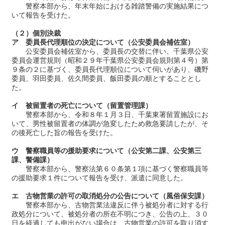
警察本部から、年末年始における雑踏警備の実施結果につ
いて報告を受けた。
（２）個別決裁
ア 委員長代理順位の決定について（公安委員会補佐室）
公安委員会補佐室から、委員長の交替に伴い、千葉県公安
委員会運営規則（昭和２９年千葉県公安委員会規則第４号）第
９条の２に基づく、委員長代理順位について伺いがあり、磯野
委員、羽田委員、佐久間委員、飯田委員の順とすることとし
た。
イ 被留置者の死亡について（留置管理課）
警察本部から、令和８年１月３日、千葉東署留置施設にお
いて、男性被留置者の体調が急変したため救急要請したが、そ
の後死亡した旨の報告を受けた。
ウ 警察職員等の援助要求について（公安第二課、公安第三
課、警備課）
警察本部から、警察法第６０条第１項に基づく警察職員等
の援助要求１件について報告を受け、派遣に同意した。
エ 古物営業の許可の取消処分の公告について（風俗保安課）
警察本部から、古物営業法違反に伴う被処分者に対する行
政処分について、被処分者の所在不明につき、公告の上、３０
日を経過しても申出がない場合は、古物営業の許可を取り消す