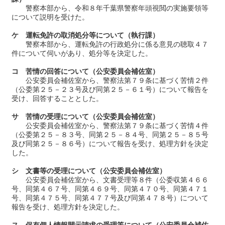
警察本部から、令和８年千葉県警察年頭視閲の実施要領等
について説明を受けた。
ケ 運転免許の取消処分等について（執行課）
警察本部から、運転免許の行政処分に係る意見の聴取４７
件について伺いがあり、処分等を決定した。
コ 苦情の回答について（公安委員会補佐室）
公安委員会補佐室から、警察法第７９条に基づく苦情２件
（公委第２５－２３号及び同第２５－６１号）について報告を
受け、回答することとした。
サ 苦情の受理について（公安委員会補佐室）
公安委員会補佐室から、警察法第７９条に基づく苦情４件
（公委第２５－８３号、同第２５－８４号、同第２５－８５号
及び同第２５－８６号）について報告を受け、処理方針を決定
した。
シ 文書等の受理について（公安委員会補佐室）
公安委員会補佐室から、文書受理等８件（公委収第４６６
号、同第４６７号、同第４６９号、同第４７０号、同第４７１
号、同第４７５号、同第４７７号及び同第４７８号）について
報告を受け、処理方針を決定した。