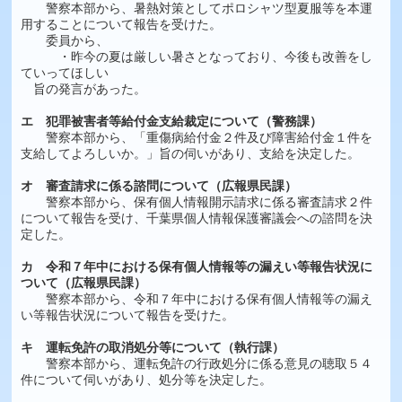
警察本部から、暑熱対策としてポロシャツ型夏服等を本運
用することについて報告を受けた。
委員から、
・昨今の夏は厳しい暑さとなっており、今後も改善をし
ていってほしい
旨の発言があった。
エ 犯罪被害者等給付金支給裁定について（警務課）
警察本部から、「重傷病給付金２件及び障害給付金１件を
支給してよろしいか。」旨の伺いがあり、支給を決定した。
オ 審査請求に係る諮問について（広報県民課）
警察本部から、保有個人情報開示請求に係る審査請求２件
について報告を受け、千葉県個人情報保護審議会への諮問を決
定した。
カ 令和７年中における保有個人情報等の漏えい等報告状況に
ついて（広報県民課）
警察本部から、令和７年中における保有個人情報等の漏え
い等報告状況について報告を受けた。
キ 運転免許の取消処分等について（執行課）
警察本部から、運転免許の行政処分に係る意見の聴取５４
件について伺いがあり、処分等を決定した。