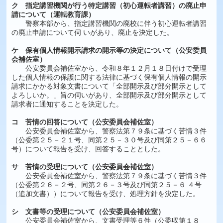
ク 指定講習機関が行う特定講習（初心運転者講習）の廃止申
請について（運転教育課）
警察本部から、指定講習機関の廃校に伴う初心運転者講習
の廃止申請について伺 いがあり、廃止を決定した。
ケ 保有個人情報開示請求の開示等の決定について（公安委員
会補佐室）
公安委員会補佐室から、令和８年１２月１８日付けで受理
した個人情報の保護に関する法律に基づく保有個人情報の開示
請求にかかる対象文書について「全部開示及び部分開示として
よろしいか。」旨の伺いがあり、全部開示及び部分開示として
請求者に通知することを決定した。
コ 苦情の回答について（公安委員会補佐室）
公安委員会補佐室から、警察法第７９条に基づく苦情３件
（公委第２５－２１号、同第２５－３０号及び同第２５－６６
号）について報告を受け、回答することとした。
サ 苦情の受理について（公安委員会補佐室）
公安委員会補佐室から、警察法第７９条に基づく苦情３件
（公委第２６－２号、同第２６－３号及び同第２５－６ ４号
（追加文書））について報告を受け、処理方針を決定した。
シ 文書等の受理について（公安委員会補佐室）
公安委員会補佐室から、文書受理等６件（公委収第１８