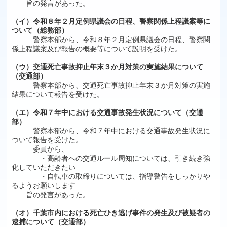
旨の発言があった。
（イ）令和８年２月定例県議会の日程、警察関係上程議案等に
ついて（総務部）
警察本部から、令和８年２月定例県議会の日程、警察関
係上程議案及び報告の概要等について説明を受けた。
（ウ）交通死亡事故抑止年末３か月対策の実施結果について
（交通部）
警察本部から、交通死亡事故抑止年末３か月対策の実施
結果について報告を受けた。
（エ）令和７年中における交通事故発生状況について（交通
部）
警察本部から、令和７年中における交通事故発生状況に
ついて報告を受けた。
委員から、
・高齢者への交通ルール周知については、引き続き強
化していただきたい
・自転車の取締りについては、指導警告をしっかりや
るようお願いします
旨の発言があった。
（オ）千葉市内における死亡ひき逃げ事件の発生及び被疑者の
逮捕について（交通部）