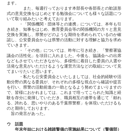
ます。
また、毎週行っております本部長や各部長との歓談形
式の意見交換をはじめとする勉強会についても様々な話題につ
いて取り組みたいと考えております。
・「関係機関・団体等との連携」については、本年も引
き続き、知事をはじめ、教育委員会等の関係機関の方々と意見
交換を実施し、県警がどのような期待を求められているのか確
認し、公安委員会からは県警の活動に対する理解と協力を求め
ていきます。
・「その他」については、昨年に引き続き、「警察署協
議会の活性化」を項目に入れました。今後も、協議会への出席
などもさせていただきながら、多様性に着目した委員の人選や
活発な意見がいただけるような運営方法などの取組について見
てまいりたいと思います。
・私たち公安委員会といたしましては、社会的経験や活
動分野の異なる委員が、それぞれの多様な視点から確認や提言
を行い、県警の活動前進の一助となるよう努めてまいりますの
で、皆様におかれましては、これまで培ってこられた知識と経
験を存分に発揮していただき、職員相互の連帯を通じて「頼れ
る、誇れる、思いやりのある千葉県警察」を体現いただけるも
のと期待しております。
旨の発言があった。
ウ 話題
年末年始における雑踏警備の実施結果について（警備部）