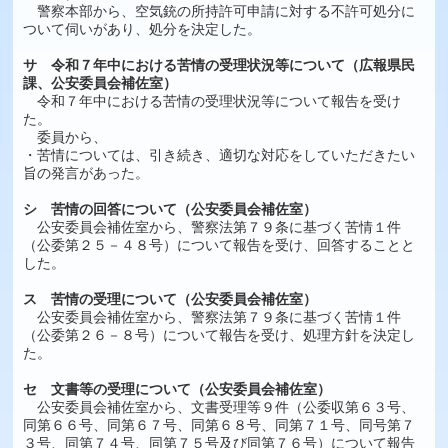
警察本部から、空気銃の所持許可申請に対する不許可処分に
ついて伺いがあり、処分を決定した。
サ 令和７年中における苦情の受理状況等について（広報県民
課、公安委員会補佐室）
令和７年中における苦情の受理状況等について報告を受け
た。
委員から、
・苦情については、引き続き、適切な対応をしていただきたい
旨の発言があった。
シ 苦情の回答について（公安委員会補佐室）
公安委員会補佐室から、警察法第７９条に基づく苦情１件
（公委第２５－４８号）について報告を受け、回答することと
した。
ス 苦情の受理について（公安委員会補佐室）
公安委員会補佐室から、警察法第７９条に基づく苦情１件
（公委第２６－８号）について報告を受け、処理方針を決定し
た。
セ 文書等の受理について（公安委員会補佐室）
公安委員会補佐室から、文書受理等９件（公委収第６３号、
同第６６号、同第６７号、同第６８号、同第７１号、同号第７
３号、同第７４号、同第７５号及び同第７６号）について報告