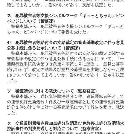
給してよろしいか。」旨の伺いがあり、支給を決定した。
ス 犯罪被害者等支援シンボルマーク「ギュっとちゃん」ピン
バッジについて（警務課）
警察本部から、犯罪被害者等支援シンボルマーク「ギュっと
ちゃん」ピンバッジについて報告を受けた。
セ 犯罪被害者等給付金の支給裁定の審査基準改定に伴う意見
公募手続に係る公示について（警務課）
警察本部から、犯罪被害者等給付金の支給等の裁定に関する
審査基準の改定に伴う意見公募手続に係る公示について、「千
葉県行政手続条例第３８条第４項第１号に該当し、意見公募手
続は行わず、改定の結果及び意見公募手続を実施しなかった理
由について公示してよろしいか」旨の伺いがあり、公示を決定
した。
ソ 審査請求に対する裁決について（監察官室）
警察本部から、運転免許取消処分１件、違反運転者等として
の運転免許更新処分１件及び一般運転者としての運転免許更新
処分１件の計３件に対する審査請求について報告を受け、裁決
した。
タ 交通反則累積点数加点処分取消及び免許停止処分取消請求
控訴事件の判決見通しと対応について（監察官室）
警察本部から、交通反則累積点数加点処分取消及び免許停止