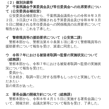
（２）個別決裁等
ア 千葉県議会予算委員会及び常任委員会への出席要求につい
て（公安委員会補佐室）
公安委員会補佐室から、千葉県議会議長からの令和８年３月
２日、３日及び４日に開催される予算委員会及び令和８年３月
５日に開催される常任委員会への関係職員の出席要求について
報告があり、これを了承した。
イ 警察職員等の援助要求について（公安第二課）
警察本部から、警察法第６０条第１項に基づく警察職員等の
援助要求について報告を受け、派遣に同意した。
ウ 令和７年における被疑者取調べ監督の実施状況について
（総務課）
警察本部から、令和７年における被疑者取調べ監督の実施状
況について報告を受けた。
委員から、
・引き続き、取調べ官に対する指導もしっかりと実施していた
だきたい
旨の発言があった。
エ 署長会議の開催方針について（総務課）
警察本部から、令和８年４月１５日に実施する署長会議につ
いて、開催方針、会議次第等について報告を受け、了承した。