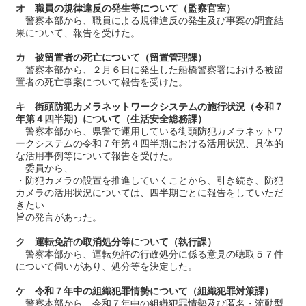
オ 職員の規律違反の発生等について（監察官室）
警察本部から、職員による規律違反の発生及び事案の調査結
果について、報告を受けた。
カ 被留置者の死亡について（留置管理課）
警察本部から、２月６日に発生した船橋警察署における被留
置者の死亡事案について報告を受けた。
キ 街頭防犯カメラネットワークシステムの施行状況（令和７
年第４四半期）について（生活安全総務課）
警察本部から、県警で運用している街頭防犯カメラネットワ
ークシステムの令和７年第４四半期における活用状況、具体的
な活用事例等について報告を受けた。
委員から、
・防犯カメラの設置を推進していくことから、引き続き、防犯
カメラの活用状況については、四半期ごとに報告をしていただ
きたい
旨の発言があった。
ク 運転免許の取消処分等について（執行課）
警察本部から、運転免許の行政処分に係る意見の聴取５７件
について伺いがあり、処分等を決定した。
ケ 令和７年中の組織犯罪情勢について（組織犯罪対策課）
警察本部から、令和７年中の組織犯罪情勢及び匿名・流動型