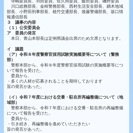
寺嶋委員長、羽田委員、佐久間委員、飯田委員、磯野委員
川口総務部長、金柿警務部長、西村生活安全部長、鏑木地域
部長、小野田刑事部長、植竹交通部長、後藤警備部長、坂口情
報通信部長
３ 議事の内容
（１）公安委員会
ア 委員の発言
本日、青山本部長は定例県議会出席のため欠席となります。
イ 議題
（ア）令和８年度警察官採用試験実施概要等について（警務
部）
警察本部から、令和８年度警察官採用試験の実施概要等につ
いて報告を受けた。
委員から、
・多くの人材が応募されることを期待しております
旨の発言があった。
（イ）令和７年度における交番・駐在所再編整備について（地
域部）
警察本部から、令和７年度における交番・駐在所の再編整備
について報告を受けた。
委員から、
・引き続き、再編整備を進めていただきたい
旨の発言があった。