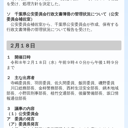
を受け、処理方針を決定した。
ソ 千葉県公安委員会行政文書簿冊の管理状況について（公安
委員会補佐室）
公安委員会補佐室から、千葉県公安委員会が作成、保有する
行政文書簿冊の管理状況について報告を受けた。
２月１８日
１ 開催日時
令和８年２月１８日（水）午前９時４０分から午後１時９分
まで
２ 主な出席者
寺嶋委員長、羽田委員、佐久間委員、飯田委員、磯野委員
川口総務部長、金柿警務部長、西村生活安全部長、鏑木地域
部長、小野田刑事部長、植竹交通部長、後藤警備部長、坂口情
報通信部長
３ 議事の内容
（１）公安委員会
ア 委員の発言
（ア）委員長発言