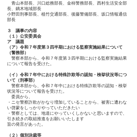
青山本部長、川口総務部長、金柿警務部長、西村生活安全部
長、鏑木地域部長
小野田刑事部長、植竹交通部長、後藤警備部長、坂口情報通信
部長
３ 議事の内容
（１）公安委員会
ア 議題
（ア）令和７年度第３四半期における監察実施結果について
（警務部）
警察本部から、令和７年度第３四半期における監察実施結果
について報告を受けた。
（イ）令和７年中における特殊詐欺等の認知・検挙状況等につ
いて（刑事部）
警察本部から、令和７年中における特殊詐欺等の認知・検挙
状況等について報告を受けた。
委員から、
・ニセ警察詐欺がかなり増加していることから、被害に遭わな
い啓蒙をしっかりやっていただきたい
・警察としては、地道にやっていくしかないと思いますので、
引き続きの取組推進をお願いいたします
旨の発言があった。
（２）個別決裁等