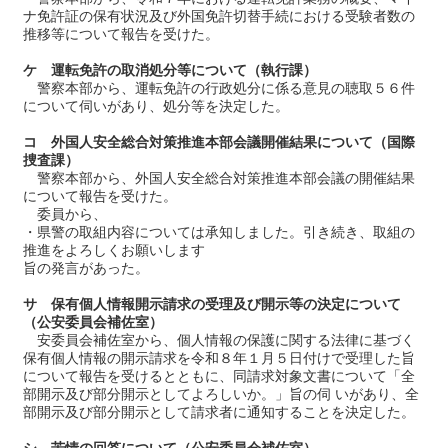
ナ免許証の保有状況及び外国免許切替手続における受験者数の
推移等について報告を受けた。
ケ 運転免許の取消処分等について（執行課）
警察本部から、運転免許の行政処分に係る意見の聴取５６件
について伺いがあり、処分等を決定した。
コ 外国人安全総合対策推進本部会議開催結果について（国際
捜査課）
警察本部から、外国人安全総合対策推進本部会議の開催結果
について報告を受けた。
委員から、
・県警の取組内容については承知しました。引き続き、取組の
推進をよろしくお願いします
旨の発言があった。
サ 保有個人情報開示請求の受理及び開示等の決定について
（公安委員会補佐室）
安委員会補佐室から、個人情報の保護に関する法律に基づく
保有個人情報の開示請求を令和８年１月５日付けで受理した旨
について報告を受けるとともに、同請求対象文書について「全
部開示及び部分開示としてよろしいか。」旨の伺 いがあり、全
部開示及び部分開示として請求者に通知することを決定した。