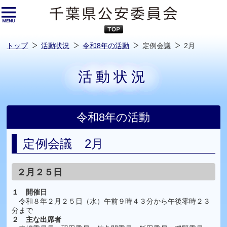
本
文
へ
ス
キ
ッ
プ
し
ま
す
トップ
活動状況
令和8年の活動
定例会議
2月
活動状況
令和8年の活動
定例会議 2月
２月２５日
１ 開催日
​
令和８年２月２５日（水）午前９時４３分から午後零時２３
分まで
２
主な出席者