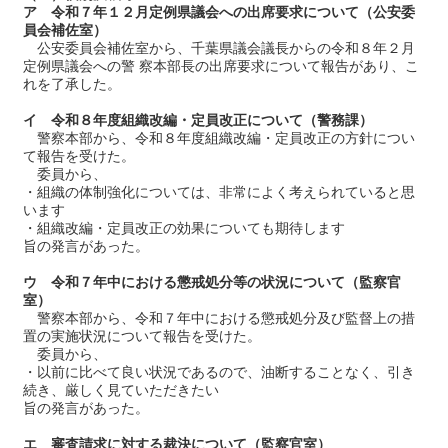
ア 令和７年１２月定例県議会への出席要求について（公安委
員会補佐室）
公安委員会補佐室から、千葉県議会議長からの令和８年２月
定例県議会への警 察本部長の出席要求について報告があり、こ
れを了承した。
イ 令和８年度組織改編・定員改正について（警務課）
警察本部から、令和８年度組織改編・定員改正の方針につい
て報告を受けた。
委員から、
・組織の体制強化については、非常によく考えられていると思
います
・組織改編・定員改正の効果についても期待します
旨の発言があった。
ウ 令和７年中における懲戒処分等の状況について（監察官
室）
警察本部から、令和７年中における懲戒処分及び監督上の措
置の実施状況について報告を受けた。
委員から、
・以前に比べて良い状況であるので、油断することなく、引き
続き、厳しく見ていただきたい
旨の発言があった。
エ 審査請求に対する裁決について（監察官室）