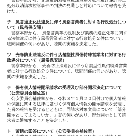
処分取消請求控訴事件の判決の見通しと対応について報告を受
けた。
チ 風営適正化法違反に伴う風俗営業者に対する行政処分につ
いて（風俗保安課）
警察本部から、 風俗営業等の規制及び業務の適正化等に関す
る法律違反に伴う風俗営業者に対する行政処分２件について、
聴聞開催の伺いがあり、聴聞の実施を決定した。
ツ 売春防止法違反に伴う店舗型性風俗特殊営業者に対する行
政処分について（風俗保安課）
警察本部から、 売春防止法違反に伴う店舗型性風俗特殊営業
者に対する行政処分３件について、聴聞開催の伺いがあり、聴
聞の実施を決定した。
テ 保有個人情報開示請求の受理及び部分開示決定について
（公安委員会補佐室）
公安委員会補佐室から、令和８年１月２０日付けで個人情報
の保護に関する法律に基づく保有個人情報の開示請求を受理し
た旨の報告を受けるとともに、同請求対象文書について「部分
開示としてよろしいか。」旨の伺いがあり、部分開示として請
求者に通知することを決定した。
ト 苦情の回答について（公安委員会補佐室）