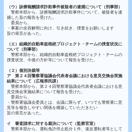
（ウ）診療報酬請求詐欺事件被疑者の逮捕について（刑事部）
警察本部から、診療報酬請求詐欺事件について、被疑者を逮
捕した旨の報告を受けた。
委員から、
・事案の全容解明に向け、引き続き、捜査をお願いします
旨の発言があった。
（エ）組織的自動車盗根絶プロジェクト・チームの捜査状況に
ついて（刑事部）
警察本部から、組織的自動車盗根絶プロジェクト・チームの
捜査状況、今後の方針等について報告を受けた。
（２）個別決裁等
ア 第２４回警察署協議会代表者会議における意見交換会実施
結果について（広報県民課）
警察本部から、第２４回警察署協議会代表者会議における意
見交換会実施結果について報告を受けた。
委員から、
・警察署協議会委員とは、会議に限らず、いつでも警察署に意
見等を報告しやすい関係を構築していただきたい
旨の発言があった。
イ 審査請求に対する裁決について（監察官室）
警察本部から、運転免許停止処分１件、違反運転者等として