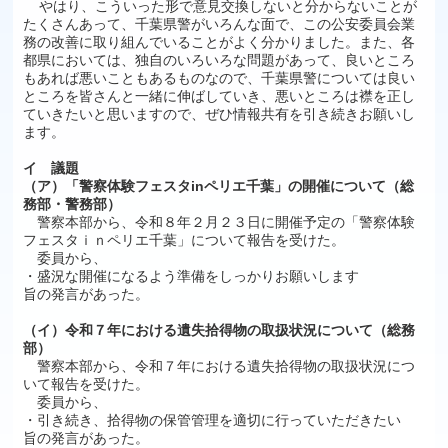
やはり、こういった形で意見交換しないと分からないことが
たくさんあって、千葉県警がいろんな面で、この公安委員会業
務の改善に取り組んでいることがよく分かりました。また、各
都県においては、独自のいろいろな問題があって、良いところ
もあれば悪いこともあるものなので、千葉県警については良い
ところを皆さんと一緒に伸ばしていき、悪いところは襟を正し
ていきたいと思いますので、ぜひ情報共有を引き続きお願いし
ます。
イ 議題
（ア）「警察体験フェスタinペリエ千葉」の開催について（総
務部・警務部）
警察本部から、令和８年２月２３日に開催予定の「警察体験
フェスタｉｎペリエ千葉」について報告を受けた。
委員から、
・盛況な開催になるよう準備をしっかりお願いします
旨の発言があった。
（イ）令和７年における遺失拾得物の取扱状況について（総務
部）
警察本部から、令和７年における遺失拾得物の取扱状況につ
いて報告を受けた。
委員から、
・引き続き、拾得物の保管管理を適切に行っていただきたい
旨の発言があった。