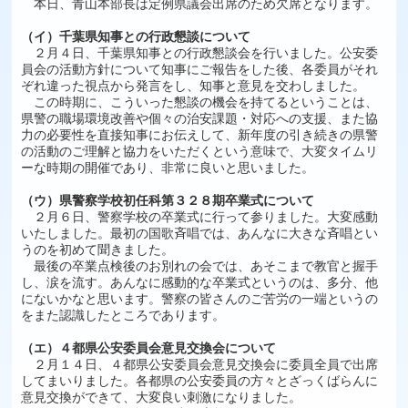
本日、青山本部長は定例県議会出席のため欠席となります。
（イ）千葉県知事との行政懇談について
２月４日、千葉県知事との行政懇談会を行いました。公安委
員会の活動方針について知事にご報告をした後、各委員がそれ
ぞれ違った視点から発言をし、知事と意見を交わしました。
この時期に、こういった懇談の機会を持てるということは、
県警の職場環境改善や個々の治安課題・対応への支援、また協
力の必要性を直接知事にお伝えして、新年度の引き続きの県警
の活動のご理解と協力をいただくという意味で、大変タイムリ
ーな時期の開催であり、非常に良いと思いました。
（ウ）県警察学校初任科第３２８期卒業式について
２月６日、警察学校の卒業式に行って参りました。大変感動
いたしました。最初の国歌斉唱では、あんなに大きな斉唱とい
うのを初めて聞きました。
最後の卒業点検後のお別れの会では、あそこまで教官と握手
し、涙を流す。あんなに感動的な卒業式というのは、多分、他
にないかなと思います。警察の皆さんのご苦労の一端というの
をまた認識したところであります。
（エ）４都県公安委員会意見交換会について
２月１４日、４都県公安委員会意見交換会に委員全員で出席
してまいりました。各都県の公安委員の方々とざっくばらんに
意見交換ができて、大変良い刺激になりました。