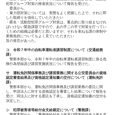
犯罪グループ対策の推進状況について報告を受けた。
委員から、
・暴力団対策については、実態をよく把握した上で、それに即
した取締りを強化していただきたい
・匿名・流動型犯罪グループ対策は、重点的に取り組まなけれ
ばいけない緊急課題ですので、あの手この手で対策を打ってい
くための組織は必要だと思いますが、それを束ねる課の体制や
業務負担についてもよく見ていただきたい
旨の発言があった。
コ 令和７年中の自転車運転者講習制度について（交通総務
課）
警察本部から、令和７年中の自転車運転者講習制度に係る危
険行為登録及び講習実施状況について報告を受けた。
サ 運転免許関係事務及び講習業務に関する公安委員会の資格
認定審査結果及び資格認定通知書の交付について（運転免許
課）
警察本部から、運転免許関係事務及び講習業務の委託に関
し、申請法人に対する資格認定を審査した結果について報告を
受け、同法人に対する委託を了承し、資格認定通知書の交付を
決定した。
シ 犯罪被害者等給付金支給裁定について（警務課）
警察本部から、「重傷病給付金２件及び障害給付金２件を支