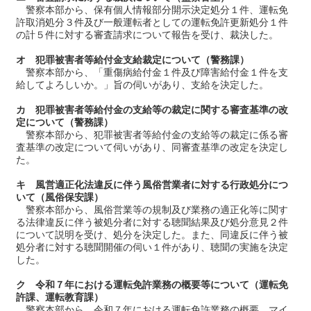
警察本部から、保有個人情報部分開示決定処分１件、運転免
許取消処分３件及び一般運転者としての運転免許更新処分１件
の計５件に対する審査請求について報告を受け、裁決した。
オ 犯罪被害者等給付金支給裁定について（警務課）
警察本部から、「重傷病給付金１件及び障害給付金１件を支
給してよろしいか。」旨の伺いがあり、支給を決定した。
カ 犯罪被害者等給付金の支給等の裁定に関する審査基準の改
定について（警務課）
警察本部から、犯罪被害者等給付金の支給等の裁定に係る審
査基準の改定について伺いがあり、同審査基準の改定を決定し
た。
キ 風営適正化法違反に伴う風俗営業者に対する行政処分につ
いて（風俗保安課）
警察本部から、風俗営業等の規制及び業務の適正化等に関す
る法律違反に伴う被処分者に対する聴聞結果及び処分意見２件
について説明を受け、処分を決定した。また、同違反に伴う被
処分者に対する聴聞開催の伺い１件があり、聴聞の実施を決定
した。
ク 令和７年における運転免許業務の概要等について（運転免
許課、運転教育課）
警察本部から、令和７年における運転免許業務の概要、マイ