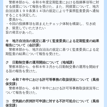
警察本部から、令和６年度定期監査における指摘事項等に対
する措置について報告を受けた。また、同措置について、地方
自治法第１９９条第１４項の規定により千葉県監査委員へ通知
することを決定した。
委員から、
・今回の指摘事項を踏まえたチェック体制を構築し、引き続
き、留意していただきたい
旨の発言があった。
キ 地方自治法の規定に基づく監査委員による定期監査の結果
報告について（会計課）
警察本部から、地方自治法の規定に基づく監査委員による定
期監査の結果について報告を受けた。
ク 日勤制交番の運用開始について（地域課）
警察本部から、令和８年３月から日勤制交番の運用を開始す
る旨の報告を受けた。
ケ 令和７年中における許可等事務の取扱状況について（風俗
保安課）
警察本部から、令和７年中における許可等事務取扱状況等に
ついて報告を受けた。
コ 空気銃の所持許可申請に対する不許可処分について（風俗
保安課）