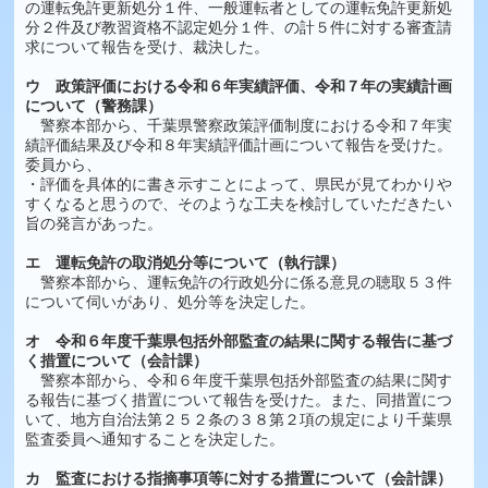
の運転免許更新処分１件、一般運転者としての運転免許更新処
分２件及び教習資格不認定処分１件、の計５件に対する審査請
求について報告を受け、裁決した。
ウ 政策評価における令和６年実績評価、令和７年の実績計画
について（警務課）
警察本部から、千葉県警察政策評価制度における令和７年実
績評価結果及び令和８年実績評価計画について報告を受けた。
委員から、
・評価を具体的に書き示すことによって、県民が見てわかりや
すくなると思うので、そのような工夫を検討していただきたい
旨の発言があった。
エ 運転免許の取消処分等について（執行課）
警察本部から、運転免許の行政処分に係る意見の聴取５３件
について伺いがあり、処分等を決定した。
オ 令和６年度千葉県包括外部監査の結果に関する報告に基づ
く措置について（会計課）
警察本部から、令和６年度千葉県包括外部監査の結果に関す
る報告に基づく措置について報告を受けた。また、同措置につ
いて、地方自治法第２５２条の３８第２項の規定により千葉県
監査委員へ通知することを決定した。
カ 監査における指摘事項等に対する措置について（会計課）