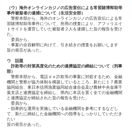
（ウ）海外オンラインカジノの広告宣伝による常習賭博幇助等
事件被疑者の逮捕について（生活安全部）
警察本部から、海外のオンラインカジノの広告宣伝による常
習賭博幇助等事件について、所用の捜査により、アフィリエイ
トサイトを運営していた被疑者２人を逮捕した旨の報告を受け
た。
委員から、
・事案の全容解明に向けて、引き続きの捜査をお願いします
旨の発言があった。
ウ 話題
詐欺等の対策高度化のための連携協定の締結について（刑事
部）
警察本部から、電話ｄｅ詐欺等の事案に対処するため、金融
機関と警察が協力体制を構築しているところ、新たに１７農業
協同組合、東日本信用漁業協同組合連合会及び農林中央金庫千
葉支店と連携協定を締結し、県内に本店を置く全ての金融機関
と連携協定が締結された旨の報告を受けた。
委員から、
・効果的な運用を実施している金融機関を参考にするなどし
て、新たに締結した金融機関への指導をしっかりしていただき
たい
旨の発言があった。