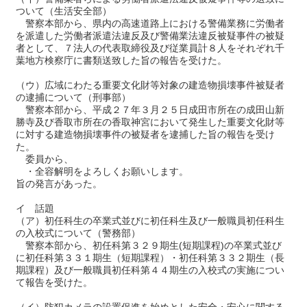
ついて（生活安全部）
警察本部から、県内の高速道路上における警備業務に労働者
を派遣した労働者派遣法違反及び警備業法違反被疑事件の被疑
者として、７法人の代表取締役及び従業員計８人をそれぞれ千
葉地方検察庁に書類送致した旨の報告を受けた。
（ウ）広域にわたる重要文化財等対象の建造物損壊事件被疑者
の逮捕について（刑事部）
警察本部から、平成２７年３月２５日成田市所在の成田山新
勝寺及び香取市所在の香取神宮において発生した重要文化財等
に対する建造物損壊事件の被疑者を逮捕した旨の報告を受け
た。
委員から、
・全容解明をよろしくお願いします。
旨の発言があった。
イ 話題
（ア）初任科生の卒業式並びに初任科生及び一般職員初任科生
の入校式について（警務部）
警察本部から、初任科第３２９期生(短期課程)の卒業式並び
に初任科第３３１期生（短期課程）・初任科第３３２期生（長
期課程）及び一般職員初任科第４４期生の入校式の実施につい
て報告を受けた。