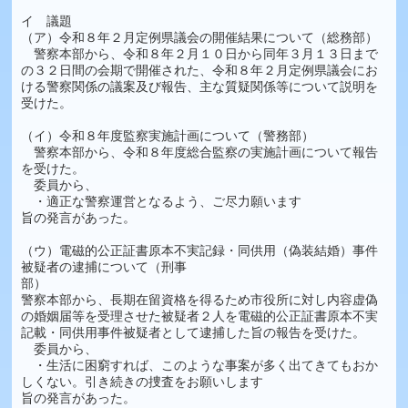
イ 議題
（ア）令和８年２月定例県議会の開催結果について（総務部）
警察本部から、令和８年２月１０日から同年３月１３日まで
の３２日間の会期で開催された、令和８年２月定例県議会にお
ける警察関係の議案及び報告、主な質疑関係等について説明を
受けた。
（イ）令和８年度監察実施計画について（警務部）
警察本部から、令和８年度総合監察の実施計画について報告
を受けた。
委員から、
・適正な警察運営となるよう、ご尽力願います
旨の発言があった。
（ウ）電磁的公正証書原本不実記録・同供用（偽装結婚）事件
被疑者の逮捕について（刑事
部）
警察本部から、長期在留資格を得るため市役所に対し内容虚偽
の婚姻届等を受理させた被疑者２人を電磁的公正証書原本不実
記載・同供用事件被疑者として逮捕した旨の報告を受けた。
委員から、
・生活に困窮すれば、このような事案が多く出てきてもおか
しくない。引き続きの捜査をお願いします
旨の発言があった。