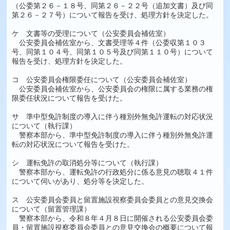
（公委第２６－１８号、同第２６－２２号（追加文書）及び同
第２６－２７号）について報告を受け、処理方針を決定した。
ケ 文書等の受理について（公安委員会補佐室）
公安委員会補佐室から、文書受理等４件（公委収第１０３
号、同第１０４号、同第１０５号及び同第１１０号）について
報告を受け、処理方針を決定した。
コ 公安委員会権限委任について（公安委員会補佐室）
公安委員会補佐室から、公安委員会の権限に属する業務の権
限委任状況について報告を受けた。
サ 準中型免許制度の導入に伴う種別外無免許運転の対応状況
について（執行課）
警察本部から、準中型免許制度の導入に伴う種別外無免許運
転の対応状況について報告を受けた。
シ 運転免許の取消処分等について（執行課）
警察本部から、運転免許の行政処分に係る意見の聴取４１件
について伺いがあり、処分等を決定した。
ス 公安委員会委員と留置施設視察委員会委員との意見交換会
について（留置管理課）
警察本部から、令和８年４月８日に開催される公安委員会委
員・留置施設視察委員会委員との意見交換会の概要について報