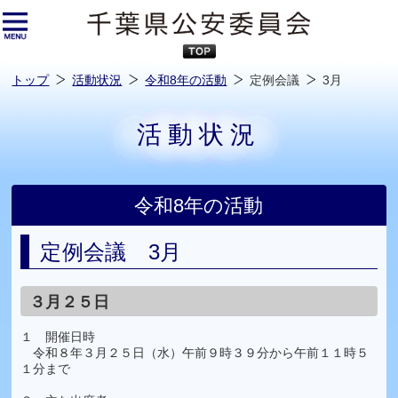
本
文
へ
ス
キ
ッ
プ
し
ま
す
トップ
活動状況
令和8年の活動
定例会議
3月
活動状況
令和8年の活動
定例会議 3月
３月２５日
１ 開催日時
令和８年３月２５日（水）午前９時３９分から午前１１時５
１分まで