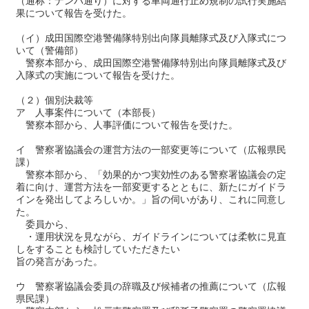
（通称：ナンパ通り）に対する車両通行止め規制の試行実施結
果について報告を受けた。
（イ）成田国際空港警備隊特別出向隊員離隊式及び入隊式につ
いて（警備部）
警察本部から、成田国際空港警備隊特別出向隊員離隊式及び
入隊式の実施について報告を受けた。
（２）個別決裁等
ア 人事案件について（本部長）
警察本部から、人事評価について報告を受けた。
イ 警察署協議会の運営方法の一部変更等について（広報県民
課）
警察本部から、「効果的かつ実効性のある警察署協議会の定
着に向け、運営方法を一部変更するとともに、新たにガイドラ
インを発出してよろしいか。」旨の伺いがあり、これに同意し
た。
委員から、
・運用状況を見ながら、ガイドラインについては柔軟に見直
しをすることも検討していただきたい
旨の発言があった。
ウ 警察署協議会委員の辞職及び候補者の推薦について（広報
県民課）