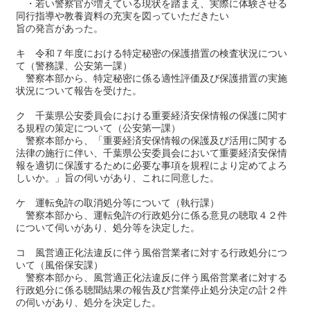
・若い警察官が増えている現状を踏まえ、実際に体験させる
同行指導や教養資料の充実を図っていただきたい
旨の発言があった。
キ 令和７年度における特定秘密の保護措置の検査状況につい
て（警務課、公安第一課）
警察本部から、特定秘密に係る適性評価及び保護措置の実施
状況について報告を受けた。
ク 千葉県公安委員会における重要経済安保情報の保護に関す
る規程の策定について（公安第一課）
警察本部から、「重要経済安保情報の保護及び活用に関する
法律の施行に伴い、千葉県公安委員会において重要経済安保情
報を適切に保護するために必要な事項を規程により定めてよろ
しいか。」旨の伺いがあり、これに同意した。
ケ 運転免許の取消処分等について（執行課）
警察本部から、運転免許の行政処分に係る意見の聴取４２件
について伺いがあり、処分等を決定した。
コ 風営適正化法違反に伴う風俗営業者に対する行政処分につ
いて（風俗保安課）
警察本部から、風営適正化法違反に伴う風俗営業者に対する
行政処分に係る聴聞結果の報告及び営業停止処分決定の計２件
の伺いがあり、処分を決定した。