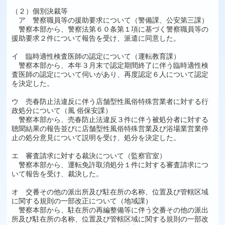
（２）個別決裁等
ア 警察職員等の援助要求について（警備課、公安第三課）
警察本部から、警察法第６０条第１項に基づく警察職員等の
援助要求２件について報告を受け、派遣に同意した。
イ 臨時適性検査医師の認定について（運転教育課）
警察本部から、本年３月末で認定期間終了に伴う臨時適性検
査医師の認定について伺いがあり、再度認定６人について認定
を決定した。
ウ 売春防止法違反に伴う店舗型性風俗特殊営業者に対する行
政処分について（風 俗保安課）
警察本部から、売春防止法違反３件に伴う被処分者に対する
聴聞結果の報告並びに店舗型性風俗特殊営業及び浴場業営業停
止の処分意見について説明を受け、処分を決定した。
エ 審査請求に対する裁決について（監察官室）
警察本部から、運転免許取消処分１件に対する審査請求につ
いて報告を受け、裁決した。
オ 交番その他の派出所及び駐在所の名称、位置及び管轄区域
に関する規則の一部改正について（地域課）
警察本部から、駐在所の再編整備等に伴う交番その他の派出
所及び駐在所の名称、位置及び管轄区域に関する規則の一部改