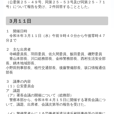
（公委第２５－４９号、同第２５－５３号及び同第２５－７１
号）について報告を受け、２件回答することとした。
３月１１日
１ 開催日時
令和８年３月１１日（水）午前９時４０分から午後零時４７
分まで
２ 主な出席者
寺嶋委員長、羽田委員、佐久間委員、飯田委員、磯野委員
青山本部長、川口総務部長、金柿警務部長、西村生活安全部
長、鏑木地域部長、
小野田刑事部長、植竹交通部長、後藤警備部長、坂口情報通信
部長
３ 議事の内容
（１）公安委員会
ア 議題
（ア）署長会議の開催について（総務部）
警察本部から、令和８年４月１５日に開催する署長会議につ
いて、議題、出席者、会議次第等の報告を受けた。
（イ）警備業者らによる労働者派遣法違反被疑事件等の送致に