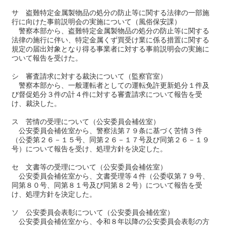
サ 盗難特定金属製物品の処分の防止等に関する法律の一部施
行に向けた事前説明会の実施について（風俗保安課）
警察本部から、盗難特定金属製物品の処分の防止等に関する
法律の施行に伴い、特定金属くず買受け業に係る措置に関する
規定の届出対象となり得る事業者に対する事前説明会の実施に
ついて報告を受けた。
シ 審査請求に対する裁決について（監察官室）
警察本部から、一般運転者としての運転免許更新処分１件及
び督促処分３件の計４件に対する審査請求について報告を受
け、裁決した。
ス 苦情の受理について（公安委員会補佐室）
公安委員会補佐室から、警察法第７９条に基づく苦情３件
（公委第２６－１５号、同第２６－１７号及び同第２６－１９
号）について報告を受け、処理方針を決定した。
セ 文書等の受理について（公安委員会補佐室）
公安委員会補佐室から、文書受理等４件（公委収第７９号、
同第８０号、同第８１号及び同第８２号）について報告を受
け、処理方針を決定した。
ソ 公安委員会表彰について（公安委員会補佐室）
公安委員会補佐室から、令和８年以降の公安委員会表彰の方