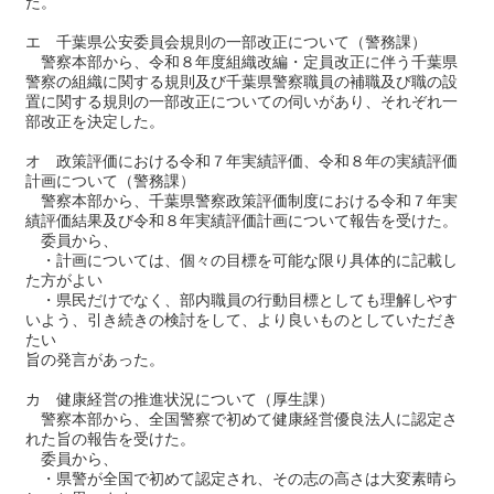
た。
エ 千葉県公安委員会規則の一部改正について（警務課）
警察本部から、令和８年度組織改編・定員改正に伴う千葉県
警察の組織に関する規則及び千葉県警察職員の補職及び職の設
置に関する規則の一部改正についての伺いがあり、それぞれ一
部改正を決定した。
オ 政策評価における令和７年実績評価、令和８年の実績評価
計画について（警務課）
警察本部から、千葉県警察政策評価制度における令和７年実
績評価結果及び令和８年実績評価計画について報告を受けた。
委員から、
・計画については、個々の目標を可能な限り具体的に記載し
た方がよい
・県民だけでなく、部内職員の行動目標としても理解しやす
いよう、引き続きの検討をして、より良いものとしていただき
たい
旨の発言があった。
カ 健康経営の推進状況について（厚生課）
警察本部から、全国警察で初めて健康経営優良法人に認定さ
れた旨の報告を受けた。
委員から、
・県警が全国で初めて認定され、その志の高さは大変素晴ら