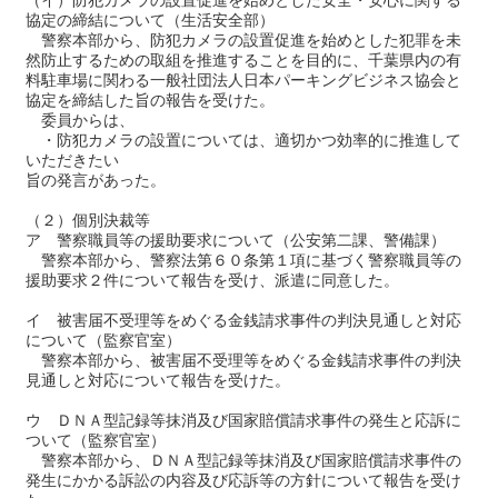
（イ）防犯カメラの設置促進を始めとした安全・安心に関する
協定の締結について（生活安全部）
警察本部から、防犯カメラの設置促進を始めとした犯罪を未
然防止するための取組を推進することを目的に、千葉県内の有
料駐車場に関わる一般社団法人日本パーキングビジネス協会と
協定を締結した旨の報告を受けた。
委員からは、
・防犯カメラの設置については、適切かつ効率的に推進して
いただきたい
旨の発言があった。
（２）個別決裁等
ア 警察職員等の援助要求について（公安第二課、警備課）
警察本部から、警察法第６０条第１項に基づく警察職員等の
援助要求２件について報告を受け、派遣に同意した。
イ 被害届不受理等をめぐる金銭請求事件の判決見通しと対応
について（監察官室）
警察本部から、被害届不受理等をめぐる金銭請求事件の判決
見通しと対応について報告を受けた。
ウ ＤＮＡ型記録等抹消及び国家賠償請求事件の発生と応訴に
ついて（監察官室）
警察本部から、ＤＮＡ型記録等抹消及び国家賠償請求事件の
発生にかかる訴訟の内容及び応訴等の方針について報告を受け