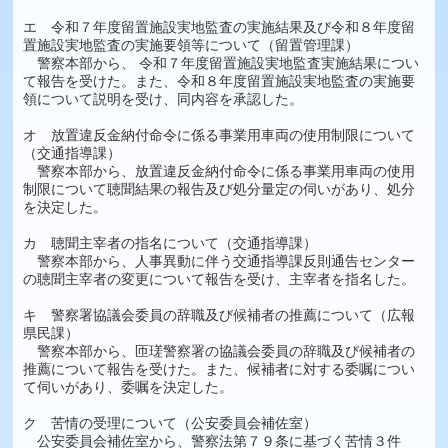
エ 令和７年度留置施設実地監査の実施結果及び令和８年度留
置施設実地監査の実施要領等について（留置管理課）
警察本部から、 令和７年度留置施設実地監査実施結果につい
て報告を受けた。また、令和８年度留置施設実地監査の実施要
領について説明を受け、同内容を承認した。
オ 放置違反金納付命令に係る事業用車両の使用制限について
（交通指導課）
警察本部から、放置違反金納付命令に係る事業用車両の使用
制限について聴聞結果の報告及び処分量定の伺いがあり、処分
を決定した。
カ 聴聞主宰者の指名について（交通指導課）
警察本部から、人事異動に伴う交通指導課反則通告センター
の聴聞主宰者の変更について報告を受け、主宰者を指名した。
キ 警察署協議会委員の辞職及び候補者の推薦について（広報
県民課）
警察本部から、匝瑳警察署の協議会委員の辞職及び候補者の
推薦について報告を受けた。また、候補者に対する委嘱につい
て伺いがあり、委嘱を決定した。
ク 苦情の受理について（公安委員会補佐室）
公安委員会補佐室から、警察法第７９条に基づく苦情３件