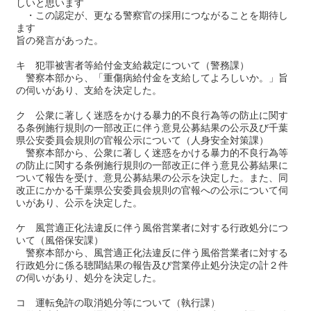
しいと思います
・この認定が、更なる警察官の採用につながることを期待し
ます
旨の発言があった。
キ 犯罪被害者等給付金支給裁定について（警務課）
警察本部から、「重傷病給付金を支給してよろしいか。」旨
の伺いがあり、支給を決定した。
ク 公衆に著しく迷惑をかける暴力的不良行為等の防止に関す
る条例施行規則の一部改正に伴う意見公募結果の公示及び千葉
県公安委員会規則の官報公示について（人身安全対策課）
警察本部から、公衆に著しく迷惑をかける暴力的不良行為等
の防止に関する条例施行規則の一部改正に伴う意見公募結果に
ついて報告を受け、意見公募結果の公示を決定した。また、同
改正にかかる千葉県公安委員会規則の官報への公示について伺
いがあり、公示を決定した。
ケ 風営適正化法違反に伴う風俗営業者に対する行政処分につ
いて（風俗保安課）
警察本部から、風営適正化法違反に伴う風俗営業者に対する
行政処分に係る聴聞結果の報告及び営業停止処分決定の計２件
の伺いがあり、処分を決定した。
コ 運転免許の取消処分等について（執行課）