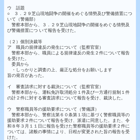
ウ 話題
○ ３．２９芝山現地闘争の開催をめぐる情勢及び警備措置につ
いて（警備部）
警察本部から、３．２９芝山現地闘争の開催をめぐる情勢及
び警備措置につ いて報告を受けた。
（２）個別決裁等
ア 職員の規律違反の発生について（監察官室）
警察本部から、職員による規律違反の発生２件について報告
を受けた。
委員から
・しっかりと調査の上、厳正な処分をお願いします
旨の発言があった。
イ 審査請求に対する裁決について（監察官室）
警察本部から、運転免許取消処分１件及び一方通行規制１件
の計２件に対する審査請求について報告を受け、裁決した。
ウ 警察職員等の援助要求について（警備課）
警察本部から、警察法第６０条第１項に基づく警察職員等の
援助要求２件について報告を受け、派遣に同意した。また、令
和８年３月１１日に報告を受けた警察職員等の援助要求２件に
ついては、諸般の事情により、日程が変更された旨の報告を受
けた。