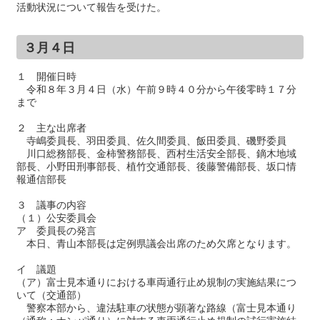
活動状況について報告を受けた。
３月４日
１ 開催日時
令和８年３月４日（水）午前９時４０分から午後零時１７分
まで
２ 主な出席者
寺嶋委員長、羽田委員、佐久間委員、飯田委員、磯野委員
川口総務部長、金柿警務部長、西村生活安全部長、鏑木地域
部長、小野田刑事部長、植竹交通部長、後藤警備部長、坂口情
報通信部長
３ 議事の内容
（１）公安委員会
ア 委員長の発言
本日、青山本部長は定例県議会出席のため欠席となります。
イ 議題
（ア）富士見本通りにおける車両通行止め規制の実施結果につ
いて（交通部）
警察本部から、違法駐車の状態が顕著な路線（富士見本通り