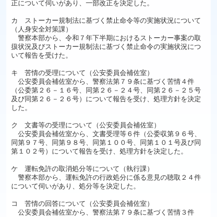
正について伺いがあり、一部改正を決定した。
カ ストーカー規制法に基づく禁止命令等の実施状況について
（人身安全対策課）
警察本部から、令和７年下半期におけるストーカー事案の取
扱状況及びストーカー規制法に基づく禁止命令の実施状況につ
いて報告を受けた。
キ 苦情の受理について（公安委員会補佐室）
公安委員会補佐室から、警察法第７９条に基づく苦情４件
（公委第２６－１６号、同第２６－２４号、同第２６－２５号
及び同第２６－２６号）について報告を受け、処理方針を決定
した。
ク 文書等の受理について（公安委員会補佐室）
公安委員会補佐室から、文書受理等６件（公委収第９６号、
同第９７号、同第９８号、同第１００号、同第１０１号及び同
第１０２号）について報告を受け、処理方針を決定した。
ケ 運転免許の取消処分等について（執行課）
警察本部から、運転免許の行政処分に係る意見の聴取２４件
について伺いがあり、処分等を決定した。
コ 苦情の回答について（公安委員会補佐室）
公安委員会補佐室から、警察法第７９条に基づく苦情３件