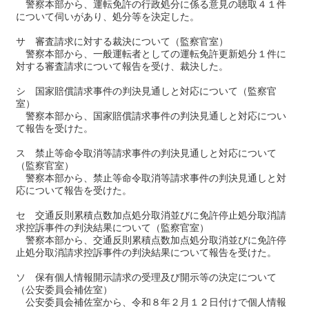
警察本部から、運転免許の行政処分に係る意見の聴取４１件
について伺いがあり、処分等を決定した。
サ 審査請求に対する裁決について（監察官室）
警察本部から、一般運転者としての運転免許更新処分１件に
対する審査請求について報告を受け、裁決した。
シ 国家賠償請求事件の判決見通しと対応について（監察官
室）
警察本部から、国家賠償請求事件の判決見通しと対応につい
て報告を受けた。
ス 禁止等命令取消等請求事件の判決見通しと対応について
（監察官室）
警察本部から、禁止等命令取消等請求事件の判決見通しと対
応について報告を受けた。
セ 交通反則累積点数加点処分取消並びに免許停止処分取消請
求控訴事件の判決結果について（監察官室）
警察本部から、交通反則累積点数加点処分取消並びに免許停
止処分取消請求控訴事件の判決結果について報告を受けた。
ソ 保有個人情報開示請求の受理及び開示等の決定について
（公安委員会補佐室）
公安委員会補佐室から、令和８年２月１２日付けで個人情報