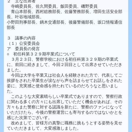
２ 主な出席者
寺嶋委員長、佐久間委員、飯田委員、磯野委員
青山本部長、西村総務部長、佐藤警務部長、増田生活安全部
長、叶谷地域部長、
小野田刑事部長、鏑木交通部長、後藤警備部長、坂口情報通信
部長
３ 議事の内容
（１）公安委員会
ア 委員長の発言
○ 初任科第３２９期卒業式について
３月２３日、警察学校における初任科第３２９期の卒業式
に、前回に続きまして、今回２回目として出席させていただき
ました。
今回は大学を卒業又は社会人を経験された方で、代表してご
挨拶をされた卒業生が涙ながら声を詰まらせてお話しをされた
姿に、充実感と使命感を持たれているのだろうなと思いまし
た。
このような大変素晴らしい卒業式でありますので、警察行政
に関わる多くの方々にも出席していただく機会があれば、その
方々もまた警察に対する認識を新たに、警察のファンになって
いただけたら、今後の警察運営にも寄与するのではないかとを
感じた次第でございす。
改めまして、皆様方の真摯に職務に挑もうとする姿勢を見せ
ていただきまして、大変感激しました。