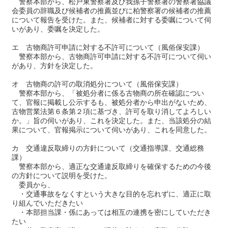
警察本部から、松戸東警察署及び我孫子警察署の警察署協議
会委員の辞職及び候補者の推薦並びに柏警察署の候補者の推薦
について報告を受けた。また、候補者に対する委嘱について伺
いがあり、委嘱を決定した。
エ 古物商許可申請に対する不許可について（風俗保安課）
警察本部から、古物商許可申請に対する不許可について伺い
があり、方針を決定した。
オ 古物商の許可の取消処分について（風俗保安課）
警察本部から、「被処分者に係る古物商の所在確認につい
て、官報に掲載し公示するも、被処分者から申出がないため、
古物営業法第６条第２項に基づき、許可を取り消してよろしい
か。」旨の伺いがあり、これを決定した。また、当該処分の結
果について、官報掲示について伺いがあり、これを同意した。
カ 交通違反取締りの方針について（交通指導課、交通総務
課）
警察本部から、適正な交通違反取締りを確保するための今後
の方針について説明を受けた。
委員から、
・交通事故をなくすという大きな目的を忘れずに、適正に取
り組んでいただきたい
・本部担当課・係にあっては相互の連携を密にしていただき
たい