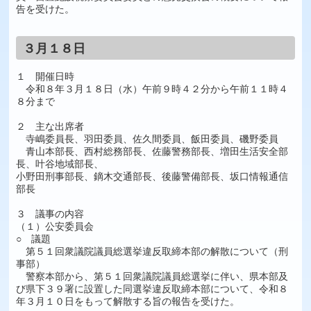
告を受けた。
３月１８日
１ 開催日時
令和８年３月１８日（水）午前９時４２分から午前１１時４
８分まで
２ 主な出席者
寺嶋委員長、羽田委員、佐久間委員、飯田委員、磯野委員
青山本部長、西村総務部長、佐藤警務部長、増田生活安全部
長、叶谷地域部長、
小野田刑事部長、鏑木交通部長、後藤警備部長、坂口情報通信
部長
３ 議事の内容
（１）公安委員会
○ 議題
第５１回衆議院議員総選挙違反取締本部の解散について（刑
事部）
警察本部から、第５１回衆議院議員総選挙に伴い、県本部及
び県下３９署に設置した同選挙違反取締本部について、令和８
年３月１０日をもって解散する旨の報告を受けた。