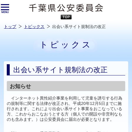
本
文
へ
ス
キ
ッ
プ
し
ま
す
トップ
トピックス
出会い系サイト規制法の改正
トピックス
出会い系サイト規制法の改正
お知らせ
インターネット異性紹介事業を利用して児童を誘引する行為
の規制等に関する法律が改正され、平成20年12月5日までに施
行されます。これにより出会い系サイト事業をおこなっている
方、これからおこなおうとする方（個人での開設や非営利なも
のも含みます。）は公安委員会に届出が必要となります。